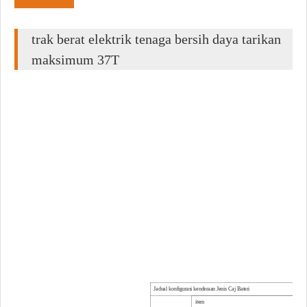
trak berat elektrik tenaga bersih daya tarikan
maksimum 37T
Jadual konfigurasi kenderaan Jenis Caj Bateri
item