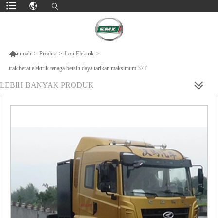

rumah
>
Produk
>
Lori Elektrik
>
trak berat elektrik tenaga bersih daya tarikan maksimum 37T
LEBIH BANYAK PRODUK