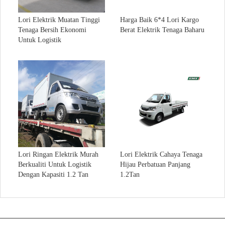
Kapasiti terkadar pek bateri (Ah)
Bateri
Voltan nominal(V)
Lori Elektrik Muatan Tinggi
Harga Baik 6*4 Lori Kargo
Tenaga simpanan berkadar (kWj)
Tenaga Bersih Ekonomi
Berat Elektrik Tenaga Baharu
Masa pengecasan bateri (h)
Untuk Logistik
Lori Ringan Elektrik Murah
Lori Elektrik Cahaya Tenaga
Berkualiti Untuk Logistik
Hijau Perbatuan Panjang
Dengan Kapasiti 1.2 Tan
1.2Tan